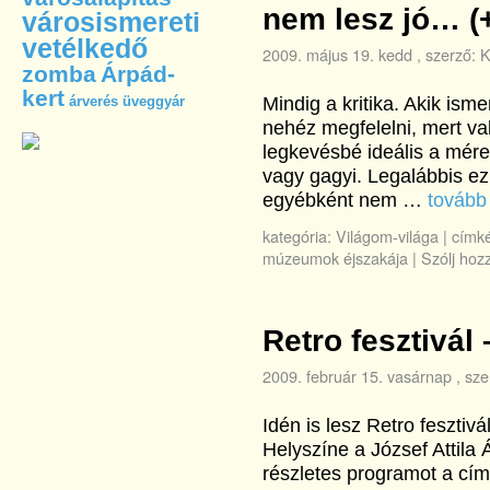
nem lesz jó… (
városismereti
vetélkedő
2009. május 19. kedd
, szerző:
K
zomba
Árpád-
kert
árverés
üveggyár
Mindig a kritika. Akik ism
nehéz megfelelni, mert va
legkevésbé ideális a mér
vagy gagyi. Legalábbis ez 
egyébként nem …
továb
kategória:
Világom-világa
|
címké
múzeumok éjszakája
|
Szólj hoz
Retro fesztivál 
2009. február 15. vasárnap
, sze
Idén is lesz Retro fesztiv
Helyszíne a József Attila 
részletes programot a címr