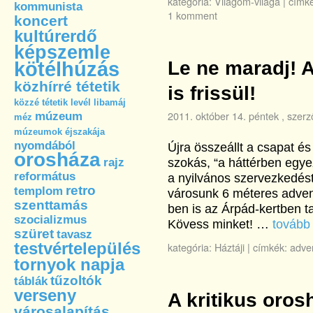
kategória:
Világom-világa
|
címké
kommunista
1 komment
koncert
kultúrerdő
képszemle
kötélhúzás
Le ne maradj! 
közhírré tétetik
is frissül!
közzé tétetik
levél
libamáj
2011. október 14. péntek
, szerz
múzeum
méz
múzeumok éjszakája
nyomdából
Újra összeállt a csapat 
orosháza
rajz
szokás, “a háttérben egy
református
a nyilvános szervezkedést
retro
templom
városunk 6 méteres adven
szenttamás
ben is az Árpád-kertben tal
szocializmus
Kövess minket! …
továb
szüret
tavasz
testvértelepülés
kategória:
Háztáji
|
címkék:
adve
tornyok napja
tűzoltók
táblák
verseny
A kritikus oros
városalapítás