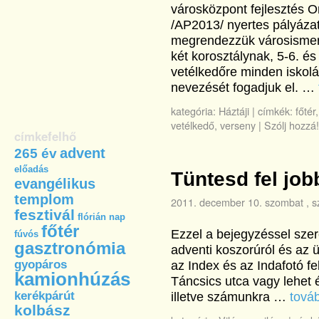
városközpont fejlesztés O
/AP2013/ nyertes pályázat
megrendezzük városismeret
két korosztálynak, 5-6. és
vetélkedőre minden iskolá
nevezését fogadjuk el. …
kategória:
Háztáji
|
címkék:
főtér
vetélkedő
,
verseny
|
Szólj hozzá!
címkefelhő
advent
265 év
előadás
Tüntesd fel jo
evangélikus
templom
2011. december 10. szombat
, s
fesztivál
flórián nap
főtér
Ezzel a bejegyzéssel szere
fúvós
gasztronómia
adventi koszorúról és az 
gyopáros
az Index és az Indafotó fe
kamionhúzás
Táncsics utca vagy lehet
kerékpárút
illetve számunkra …
tová
kolbász