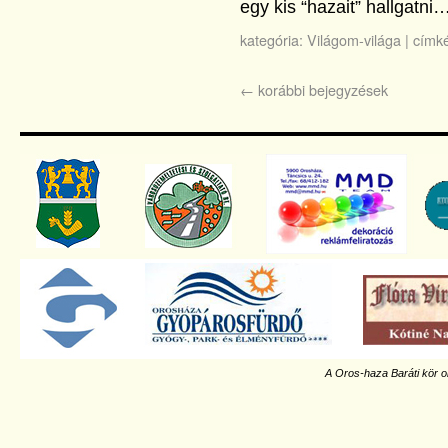
egy kis “hazait” hallgatni
kategória:
Világom-világa
|
címké
←
korábbi bejegyzések
A Oros-haza Baráti kör o