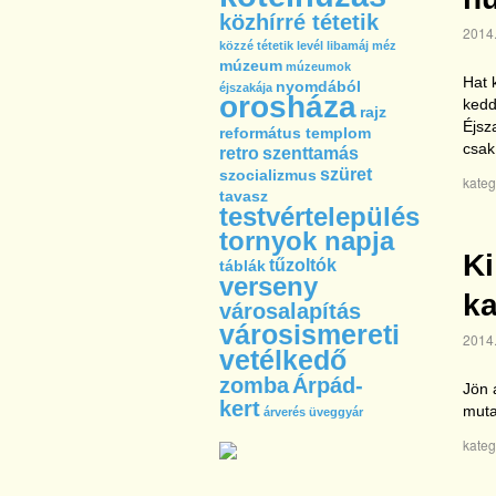
közhírré tétetik
2014.
közzé tétetik
levél
libamáj
méz
múzeum
múzeumok
Hat 
nyomdából
éjszakája
orosháza
kedd
rajz
Éjsz
református templom
csak
retro
szenttamás
szüret
szocializmus
kateg
tavasz
testvértelepülés
tornyok napja
Ki
tűzoltók
táblák
verseny
k
városalapítás
városismereti
2014.
vetélkedő
zomba
Árpád-
Jön 
kert
muta
árverés
üveggyár
kateg