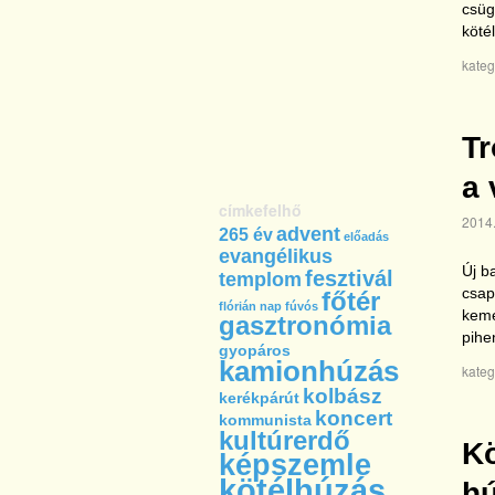
csüg
köté
kateg
Tr
a 
címkefelhő
2014.
advent
265 év
előadás
evangélikus
Új b
fesztivál
templom
csap
főtér
flórián nap
fúvós
kemé
gasztronómia
pihe
gyopáros
kamionhúzás
kateg
kolbász
kerékpárút
koncert
kommunista
kultúrerdő
Kö
képszemle
kötélhúzás
hú