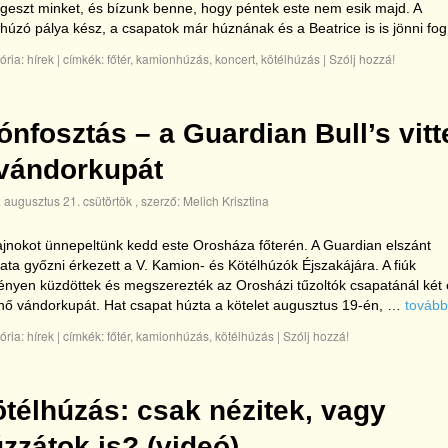
geszt minket, és bízunk benne, hogy péntek este nem esik majd. A
lhúzó pálya kész, a csapatok már húznának és a Beatrice is is jönni fog
ória:
hírek
|
címkék:
főtér
,
kamionhúzás
,
koncert
,
kötélhúzás
|
Szólj hozzá!
ónfosztás – a Guardian Bull’s vitt
vándorkupát
 augusztus 21. csütörtök
, szerző:
Melich Krisztina
ajnokot ünnepeltünk kedd este Orosháza főterén. A Guardian elszánt
ata győzni érkezett a V. Kamion- és Kötélhúzók Éjszakájára. A fiúk
nyen küzdöttek és megszerezték az Orosházi tűzoltók csapatánál két
nő vándorkupát. Hat csapat húzta a kötelet augusztus 19-én, …
továb
ória:
hírek
|
címkék:
főtér
,
kamionhúzás
,
kötélhúzás
|
Szólj hozzá!
télhúzás: csak nézitek, vagy
zzátok is? (videó)