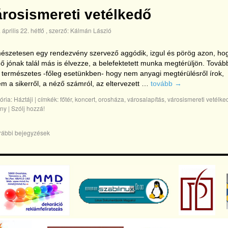
rosismereti vetélkedő
 április 22. hétfő
, szerző:
Kálmán László
észetesen egy rendezvény szervező aggódik, izgul és pörög azon, ho
 ő jónak talál más is élvezze, a belefektetett munka megtérüljön. Továb
s természetes -főleg esetünkben- hogy nem anyagi megtérülésről írok,
m a sikerről, a néző számról, az eltervezett …
tovább
→
ória:
Háztáji
|
címkék:
főtér
,
koncert
,
orosháza
,
városalapítás
,
városismereti vetélke
eny
|
Szólj hozzá!
rábbi bejegyzések