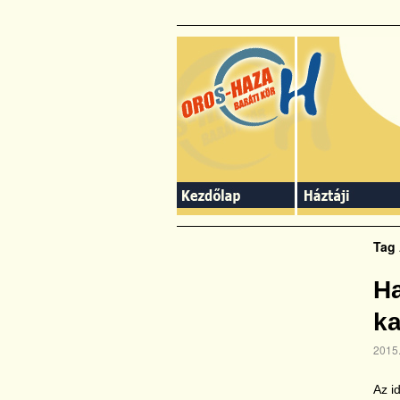
slidingdoor
Tag
Ha
ka
2015.
Az i