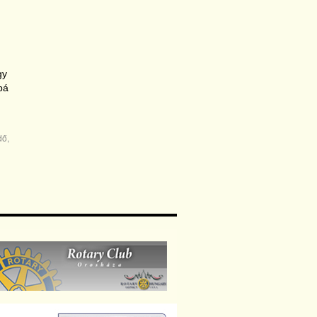
gy
bá
dő
,