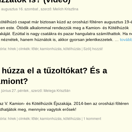
 augusztus 16. szombat
, szerző:
Melich Krisztina
kötélhúzó csapat már biztosan küzd az orosházi főtéren augusztus 19-
en este. Ötödik alkalommal rendezzük meg a Kamion- és Kötélhúzók
akáját. Ezúttal is nagy csatákra és pazar hangulatra számíthattok. Ha 
 néznétek, hanem húznátok is, akkor gyorsan jelentkezzetek. …
továb
ória:
hírek
|
címkék:
főtér
,
kamionhúzás
,
kötélhúzás
|
Szólj hozzá!
 húzza el a tűzoltókat? És a
amiont?
 június 27. péntek
, szerző:
Melega Krisztián
az V. Kamion- és Kötélhúzók Éjszakája. 2014-ben az orosházi főtéren
thatjátok meg, mennyire vagytok erősek!
ória:
hírek
|
címkék:
főtér
,
kamionhúzás
,
kötélhúzás
|
1 komment