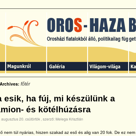
 Archives:
főtér
 esik, ha fúj, mi készülünk a
mion- és kötélhúzásra
 augusztus 20. csütörtök
, szerző:
Melega Krisztián
dő nem túl nyárias, hiszen szakad az eső és alig van 20 fok. De ez nem