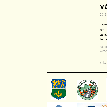
Vá
2013.
Term
amit
az i
hane
kateg
vers
←
ko