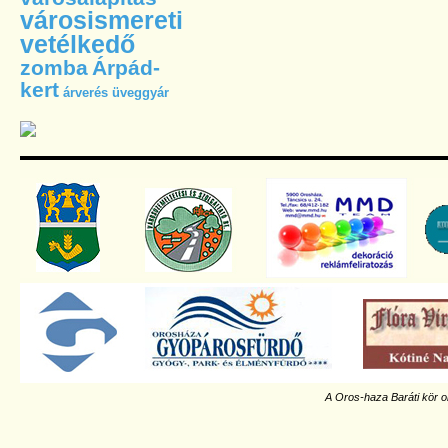
városismereti
vetélkedő
zomba
Árpád-
kert
árverés
üveggyár
A Oros-haza Baráti kör o