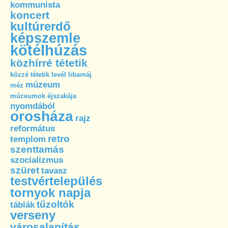
kommunista
koncert
kultúrerdő
képszemle
kötélhúzás
közhírré tétetik
közzé tétetik
levél
libamáj
múzeum
méz
múzeumok éjszakája
nyomdából
orosháza
rajz
református
retro
templom
szenttamás
szocializmus
szüret
tavasz
testvértelepülés
tornyok napja
tűzoltók
táblák
verseny
városalapítás