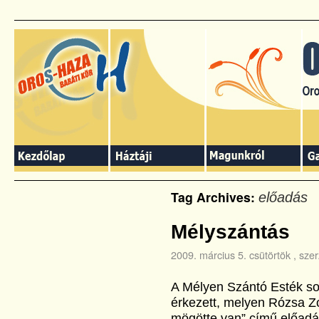
Tag Archives:
előadás
Mélyszántás
2009. március 5. csütörtök
, szer
A Mélyen Szántó Esték so
érkezett, melyen Rózsa Z
mögötte van” című előadás