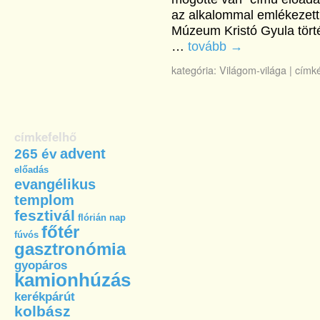
az alkalommal emlékezett
Múzeum Kristó Gyula törté
…
tovább
→
kategória:
Világom-világa
|
címké
címkefelhő
advent
265 év
előadás
evangélikus
templom
fesztivál
flórián nap
főtér
fúvós
gasztronómia
gyopáros
kamionhúzás
kerékpárút
kolbász