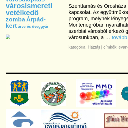
városismereti
Szenttamás és Orosháza kö
vetélkedő
kapcsolat. Az együttműkö
program, melynek lényege,
zomba
Árpád-
Montenegróban nyaralhatn
kert
árverés
üveggyár
szerbiai városból érkező g
városunkban, a …
továb
kategória:
Háztáji
|
címkék:
evan