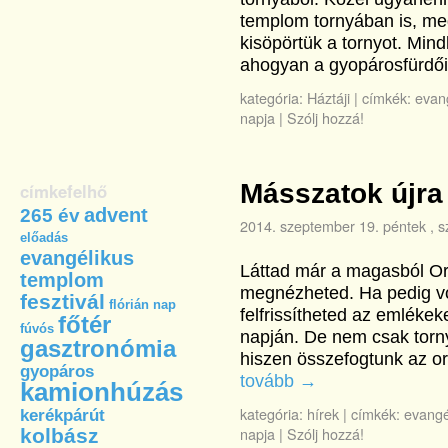
templom tornyában is, me
kisöpörtük a tornyot. Min
ahogyan a gyopárosfürdői
kategória:
Háztáji
|
címkék:
evan
napja
|
Szólj hozzá!
Másszatok újra
címkefelhő
advent
265 év
2014. szeptember 19. péntek
, s
előadás
evangélikus
Láttad már a magasból O
templom
megnézheted. Ha pedig vo
fesztivál
flórián nap
felfrissítheted az emléke
főtér
fúvós
napján. De nem csak torn
gasztronómia
hiszen összefogtunk az o
gyopáros
tovább
→
kamionhúzás
kategória:
hírek
|
címkék:
evangé
kerékpárút
napja
|
Szólj hozzá!
kolbász