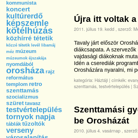
kommunista
koncert
kultúrerdő
Újra itt voltak
képszemle
kötélhúzás
2011. július 19. kedd
, szerző:
Me
közhírré tétetik
Tavaly járt először Orosh
közzé tétetik
levél
libamáj
diákcsapata. A szervezők a
múzeum
méz
vajdasági diákoknak mutas
múzeumok éjszakája
Idén a cserediák programb
nyomdából
orosháza
Orosházára nyaralni, mi
rajz
református
kategória:
Háztáji
|
címkék:
evan
retro
templom
szenttamás
,
testvértelepülés
|
Sz
szenttamás
szocializmus
szüret
tavasz
Szenttamási gy
testvértelepülés
tornyok napja
be Orosházát
tűzoltók
táblák
verseny
2010. július 4. vasárnap
, szerző
városalapítás