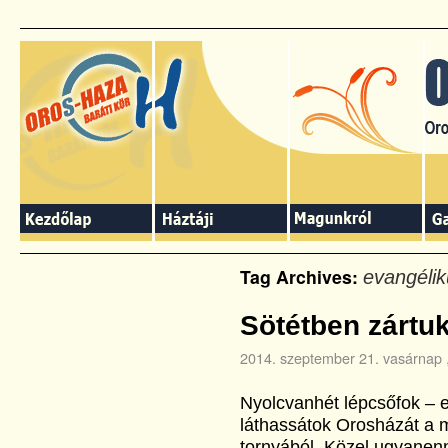
Tag Archives:
evangéli
Sötétben zártuk
2014. szeptember 21. vasárnap
Nyolcvanhét lépcsőfok – 
láthassátok Orosházát a 
tornyából. Közel ugyanenn