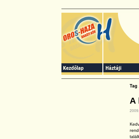
slidingdoor
Tag
A 
2009.
Kedv
rend
talá