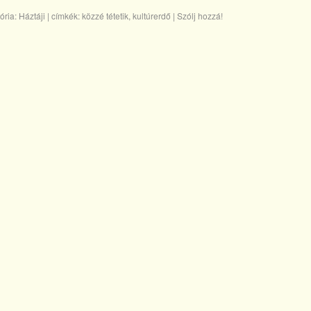
ória:
Háztáji
|
címkék:
közzé tétetik
,
kultúrerdő
|
Szólj hozzá!