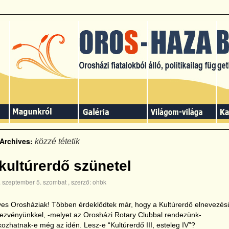
 Archives:
közzé tétetik
kultúrerdő szünetel
 szeptember 5. szombat
, szerző:
ohbk
es Orosháziak! Többen érdeklődtek már, hogy a Kultúrerdő elnevezés
ezvényünkkel, -melyet az Orosházi Rotary Clubbal rendezünk-
lkozhatnak-e még az idén. Lesz-e “Kultúrerdő III, esteleg IV”?