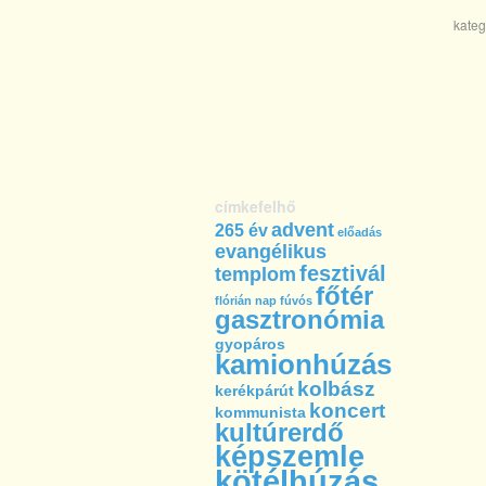
kateg
címkefelhő
advent
265 év
előadás
evangélikus
fesztivál
templom
főtér
flórián nap
fúvós
gasztronómia
gyopáros
kamionhúzás
kolbász
kerékpárút
koncert
kommunista
kultúrerdő
képszemle
kötélhúzás