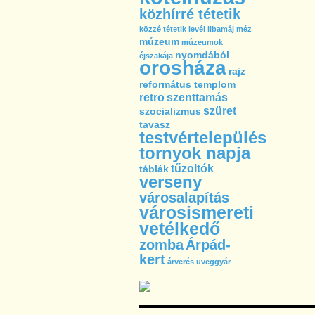
közhírré tétetik
közzé tétetik
levél
libamáj
méz
múzeum
múzeumok
nyomdából
éjszakája
orosháza
rajz
református templom
retro
szenttamás
szüret
szocializmus
tavasz
testvértelepülés
tornyok napja
tűzoltók
táblák
verseny
városalapítás
városismereti
vetélkedő
zomba
Árpád-
kert
árverés
üveggyár