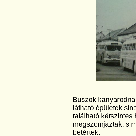
Buszok kanyarodnak 
látható épületek si
található kétszintes
megszomjaztak, s mie
betértek: