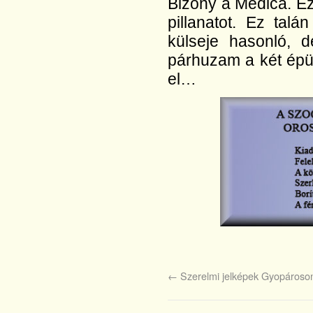
Bizony a Medica. Ez
pillanatot. Ez talá
külseje hasonló,
párhuzam a két épül
el…
←
Szerelmi jelképek Gyopároso