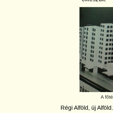
A főt
Régi Alföld, új Alfö