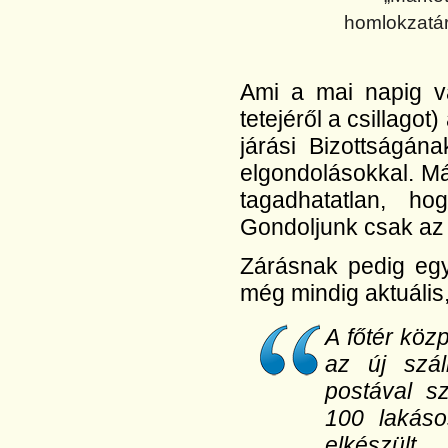
homlokzatár
Ami a mai napig vá
tetejéről a csillago
járási Bizottságán
elgondolásokkal. Már
tagadhatatlan, h
Gondoljunk csak az
Zárásnak pedig egy
még mindig aktuális,
A főtér köz
az új szál
postával s
100 lakáso
elkészült.