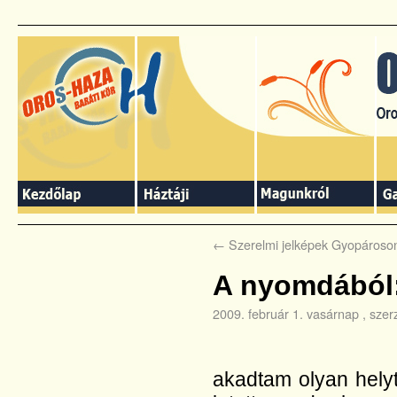
←
Szerelmi jelképek Gyopároso
A nyomdából:
2009. február 1. vasárnap
, szer
akadtam olyan hely