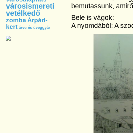
városismereti
bemutassunk, amirő
vetélkedő
Bele is vágok:
zomba
Árpád-
A nyomdából: A szoc
kert
árverés
üveggyár