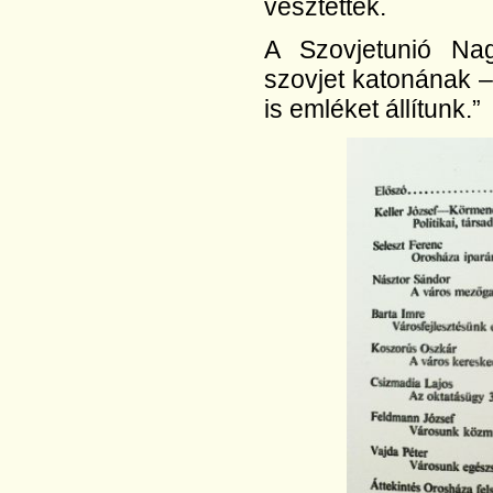
vesztették.
A Szovjetunió Na
szovjet katonának 
is emléket állítunk.”