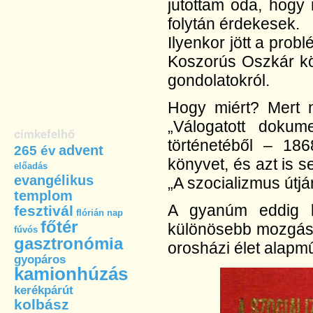
jutottam oda, hogy
folytán érdekesek.
Ilyenkor jött a prob
Koszorús Oszkár kö
gondolatokról.
Hogy miért? Mert 
„Válogatott doku
címkefelhő
történetéből – 18
advent
265 év
könyvet, és azt is 
előadás
evangélikus
„A szocializmus útj
templom
A gyanúm eddig b
fesztivál
flórián nap
főtér
különösebb mozgást
fúvós
gasztronómia
orosházi élet alapm
gyopáros
kamionhúzás
kerékpárút
kolbász