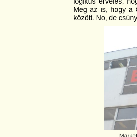
logikus érvelés, ho
Meg az is, hogy a C
között. No, de csú
„Market