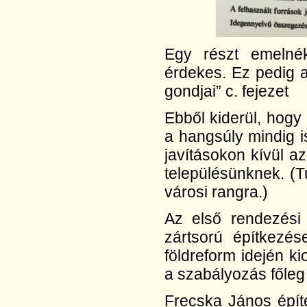
Egy részt emelné
érdekes. Ez pedig a 
gondjai” c. fejezet
Ebből kiderül, hogy 
a hangsúly mindig is
javításokon kívül az
településünknek. (
városi rangra.)
Az első rendezési 
zártsorú építkezés
földreform idején ki
a szabályozás főleg 
Frecska János épít