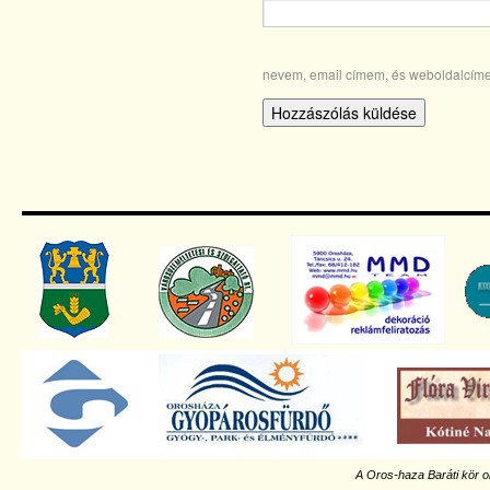
nevem, email címem, és weboldalcím
A Oros-haza Baráti kör o