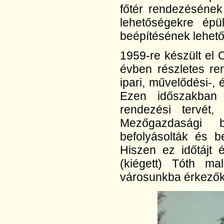
főtér rendezésének
lehetőségekre épü
beépítésének lehető
1959-re készült el
évben részletes re
ipari, művelődési-,
Ezen időszakban 
rendezési tervét,
Mezőgazdasági be
befolyásolták és b
Hiszen ez időtájt 
(kiégett) Tóth m
városunkba érkezők