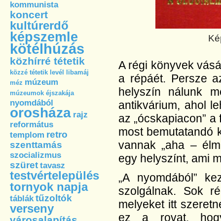
kommunista
koncert
kultúrerdő
képszemle
Kép
kötélhúzás
közhírré tétetik
A régi könyvek vásá
közzé tétetik
levél
libamáj
a répáét. Persze a
múzeum
méz
helyszín nálunk m
múzeumok éjszakája
nyomdából
antikvárium, ahol l
orosháza
rajz
az „ócskapiacon” a 
református
most bemutatandó kö
retro
templom
vannak „aha – élmé
szenttamás
szocializmus
egy helyszínt, ami m
szüret
tavasz
testvértelepülés
„A nyomdából” kez
tornyok napja
szolgálnak. Sok r
tűzoltók
táblák
melyeket itt szeret
verseny
ez a rovat, hogy
városalapítás