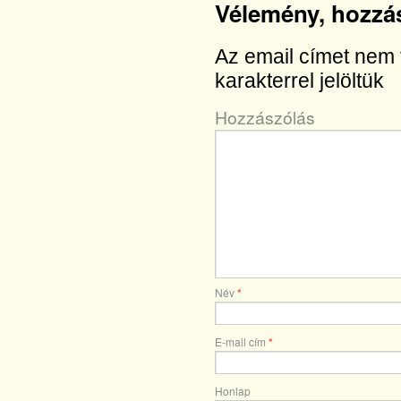
Vélemény, hozzá
Az email címet nem 
karakterrel jelöltük
Hozzászólás
Név
*
E-mail cím
*
Honlap