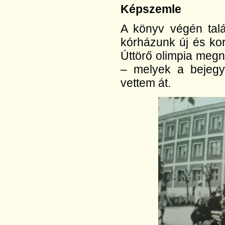
Képszemle
A könyv végén talá
kórházunk új és kors
Úttörő olimpia megn
– melyek a bejegyz
vettem át.