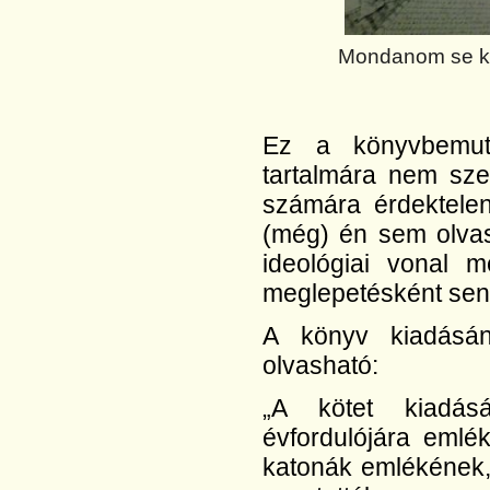
Mondanom se kel
Ez a könyvbemuta
tartalmára nem sze
számára érdektele
(még) én sem olvas
ideológiai vonal 
meglepetésként senk
A könyv kiadásán
olvasható:
„A kötet kiadásá
évfordulójára emlé
katonák emlékének,