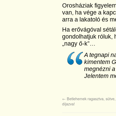
Orosháziak figyelem
van, ha vége a kapc
arra a lakatoló és 
Ha erővágóval sétál
gondolhatjuk róluk, 
„nagy ő-k”…
A tegnapi n
kimentem Gy
megnézni a 
Jelentem me
←
Betlehemek ragasztva, sütve, 
díjazva!