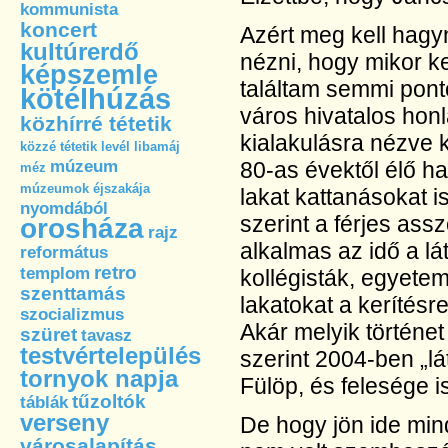
kommunista
koncert
Azért meg kell hagy
kultúrerdő
nézni, hogy mikor ke
képszemle
találtam semmi ponto
kötélhúzás
város hivatalos honl
közhírré tétetik
kialakulásra nézve 
közzé tétetik
levél
libamáj
múzeum
80-as évektől élő h
méz
múzeumok éjszakája
lakat kattanásokat i
nyomdából
szerint a férjes as
orosháza
rajz
alkalmas az idő a lá
református
retro
templom
kollégisták, egyetem
szenttamás
lakatokat a kerítésr
szocializmus
Akár melyik történet 
szüret
tavasz
testvértelepülés
szerint 2004-ben „l
tornyok napja
Fülöp, és felesége i
tűzoltók
táblák
verseny
De hogy jön ide min
városalapítás