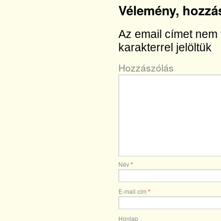
Vélemény, hozzá
Az email címet nem 
karakterrel jelöltük
Hozzászólás
Név
*
E-mail cím
*
Honlap