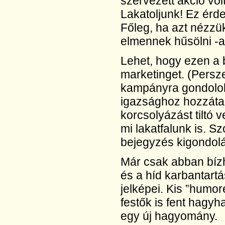
szervezett akció vo
Lakatoljunk! Ez érde
Főleg, ha azt nézzük
elmennek hűsölni -a
Lehet, hogy ezen a 
marketinget. (Persze
kampányra gondolok.
igazsághoz hozzátar
korcsolyázást tiltó 
mi lakatfalunk is. S
bejegyzés kigondol
Már csak abban bízh
és a híd karbantart
jelképei. Kis ”humor
festők is fent hagyha
egy új hagyomány.