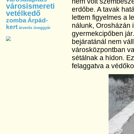
nem volt szembeszél
városismereti
erdőbe. A tavak hat
vetélkedő
lettem figyelmes a l
zomba
Árpád-
nálunk, Orosházán i
kert
árverés
üveggyár
gyermekcipőben jár.
bejáratánál nem vál
városközpontban va
sétálnak a hídon. E
felaggatva a védőkor