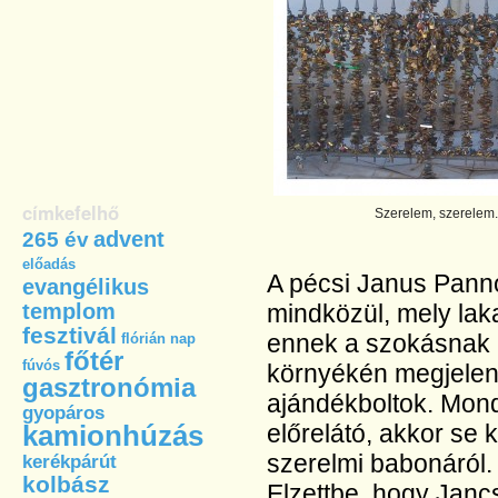
címkefelhő
Szerelem, szerelem.
advent
265 év
előadás
A pécsi Janus Pannon
evangélikus
templom
mindközül, mely laka
fesztivál
ennek a szokásnak is
flórián nap
főtér
fúvós
környékén megjelente
gasztronómia
ajándékboltok. Mondv
gyopáros
kamionhúzás
előrelátó, akkor se k
szerelmi babonáról.
kerékpárút
kolbász
Elzettbe, hogy Janc