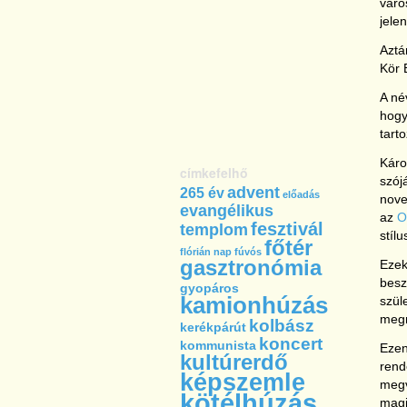
váro
jele
Aztá
Kör 
A né
hogy
tart
Káro
címkefelhő
szój
advent
265 év
előadás
nove
evangélikus
az
O
fesztivál
templom
stílu
főtér
flórián nap
fúvós
gasztronómia
Ezek
besz
gyopáros
kamionhúzás
szül
megn
kolbász
kerékpárút
koncert
kommunista
Ezen
kultúrerdő
rend
képszemle
megv
kötélhúzás
magj