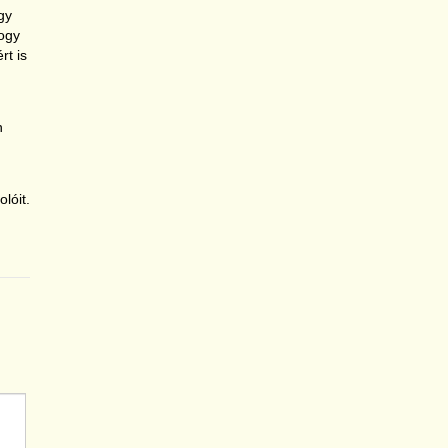
gy
hogy
rt is
n
lóit.