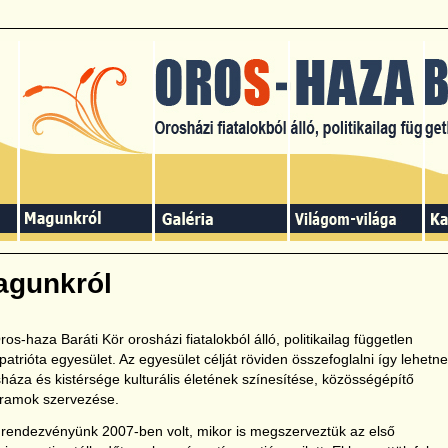
agunkról
ros-haza Baráti Kör orosházi fiatalokból álló, politikailag független
lpatrióta egyesület. Az egyesület célját röviden összefoglalni így lehetne
háza és kistérsége kulturális életének színesítése, közösségépítő
ramok szervezése.
 rendezvényünk 2007-ben volt, mikor is megszerveztük az első