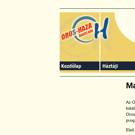
slidingdoor
M
Az O
loká
Oros
prog
Első