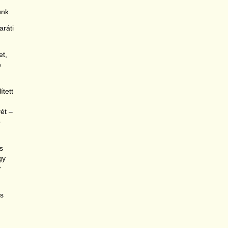
ünk.
aráti
et,
e
ített
vét –
p
s
gy
r
os