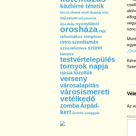
csat
közhírré tétetik
aktí
közzé tétetik
levél
libamáj
méz
elfo
múzeum
múzeumok
vegy
nyomdából
éjszakája
orosháza
szoc
rajz
református templom
Munk
retro
szenttamás
egye
szüret
szocializmus
„Oro
tavasz
testvértelepülés
Kére
tornyok napja
Szem
tűzoltók
táblák
verseny
városalapítás
városismereti
Vél
vetélkedő
zomba
Árpád-
Az e
kert
árverés
üveggyár
Hozz