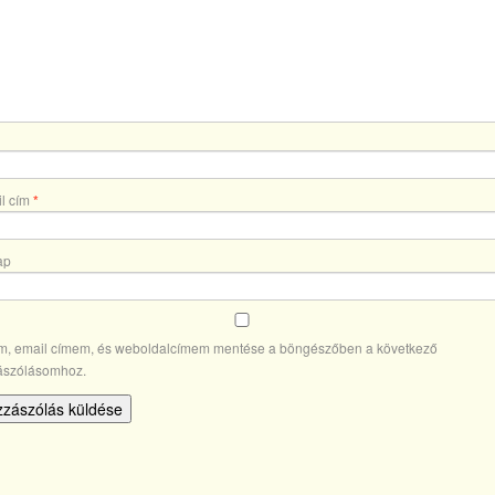
l cím
*
ap
m, email címem, és weboldalcímem mentése a böngészőben a következő
ászólásomhoz.