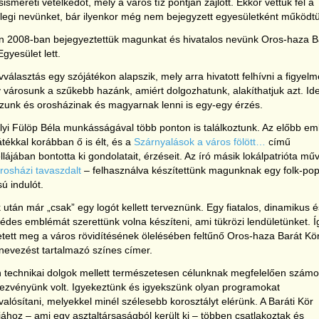
sismereti vetélkedőt, mely a város tíz pontján zajlott. Ekkor vettük fel a
nlegi nevünket, bár ilyenkor még nem bejegyzett egyesületként működt
n 2008-ban bejegyeztettük magunkat és hivatalos nevünk Oros-haza B
Egyesület lett.
vválasztás egy szójátékon alapszik, mely arra hivatott felhívni a figyelm
 városunk a szűkebb hazánk, amiért dolgozhatunk, alakíthatjuk azt. Id
ozunk és orosházinak és magyarnak lenni is egy-egy érzés.
lyi Fülöp Béla munkásságával több ponton is találkoztunk. Az előbb eml
átékkal korábban ő is élt, és a
Szárnyalások a város fölött…
című
llájában bontotta ki gondolatait, érzéseit. Az író másik lokálpatrióta mű
rosházi tavaszdalt
– felhasználva készítettünk magunknak egy folk-po
sú indulót.
 után már „csak” egy logót kellett terveznünk. Egy fiatalos, dinamikus é
édes emblémát szerettünk volna készíteni, ami tükrözi lendületünket. Í
etett meg a város rövidítésének ölelésében feltűnő Oros-haza Barát Kö
evezést tartalmazó színes címer.
 technikai dolgok mellett természetesen célunknak megfelelően szám
ezvényünk volt. Igyekeztünk és igyekszünk olyan programokat
alósítani, melyekkel minél szélesebb korosztályt elérünk. A Baráti Kör
ához – ami egy asztaltársaságból került ki – többen csatlakoztak és