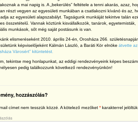
lakoznak a mai napig is. A „bekerülés” feltétele a tenni akarás, azaz, ho
van részt vegyen az egyesületi munkában a csatlakozni kívánó és az, 
gadja az egyesületi alapszabályt. Tagságunk munkáját tekintve talán ezé
es összetételű. Vannak köztünk kisvállalkozók, tanárok, egyetemisták,
iális munkások, sőt még saját postásunk is van.
ánk elismeréseként 2010. április 24-én, Orosháza 266. születésnapjá
sületünk képviselőjeként Kálmán László, a Baráti Kör elnöke
átvette az
sháza Városért” kitüntetést.
m, tekintse meg honlapunkat, az eddigi rendezvényeink képes beszámo
élyesen pedig találkozzunk következő rendezvényünkön!
emény, hozzászólás?
mail címet nem tesszük közzé.
A kötelező mezőket
*
karakterrel jelöltük
ászólás