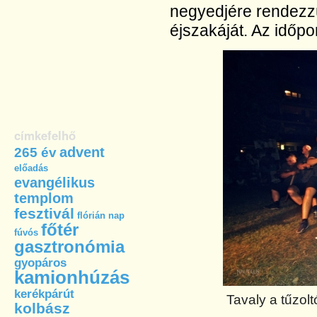
negyedjére rendezz
éjszakáját. Az időpo
címkefelhő
advent
265 év
előadás
evangélikus
templom
fesztivál
flórián nap
főtér
fúvós
gasztronómia
gyopáros
kamionhúzás
kerékpárút
Tavaly a tűzolt
kolbász