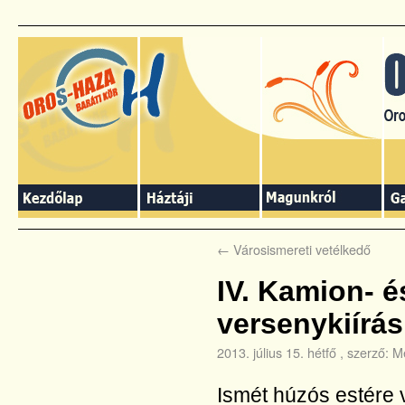
←
Városismereti vetélkedő
IV. Kamion- é
versenykiírás
2013. július 15. hétfő
, szerző:
Me
Ismét húzós estére 