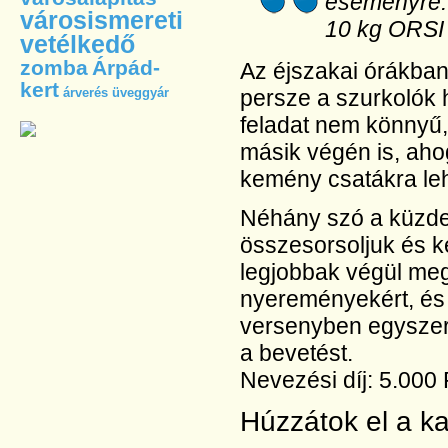
eseményre.
városismereti
10 kg ORSI v
vetélkedő
zomba
Árpád-
Az éjszakai órákban 
kert
árverés
üveggyár
persze a szurkolók 
feladat nem könnyű,
másik végén is, aho
kemény csatákra leh
Néhány szó a küzde
összesorsoljuk és ké
legjobbak végül me
nyereményekért, és 
versenyben egyszerr
a bevetést.
Nevezési díj: 5.000 
Húzzátok el a k