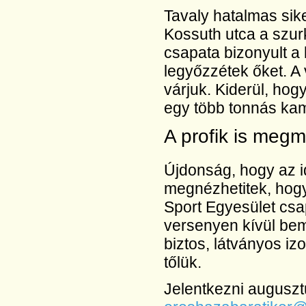
Tavaly hatalmas sik
Kossuth utca a szurk
csapata bizonyult a 
legyőzzétek őket. A
várjuk. Kiderül, hog
egy több tonnás kam
A profik is megm
Újdonság, hogy az id
megnézhetitek, hogy
Sport Egyesület csa
versenyen kívül bemu
biztos, látványos iz
tőlük.
Jelentkezni auguszt