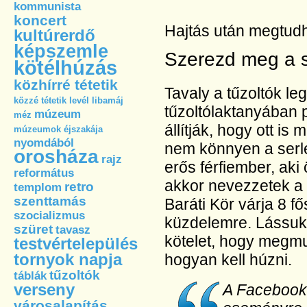
kommunista
koncert
Hajtás után megtudh
kultúrerdő
képszemle
Szerezd meg a s
kötélhúzás
közhírré tétetik
Tavaly a tűzoltók le
közzé tétetik
levél
libamáj
tűzoltólaktanyában 
múzeum
méz
állítják, hogy ott i
múzeumok éjszakája
nyomdából
nem könnyen a serl
orosháza
rajz
erős férfiember, aki
református
akkor nevezzetek a 
retro
templom
szenttamás
Baráti Kör várja 8 f
szocializmus
küzdelemre. Lássuk, 
szüret
tavasz
kötelet, hogy megmu
testvértelepülés
tornyok napja
hogyan kell húzni.
tűzoltók
táblák
verseny
A Faceboo
városalapítás