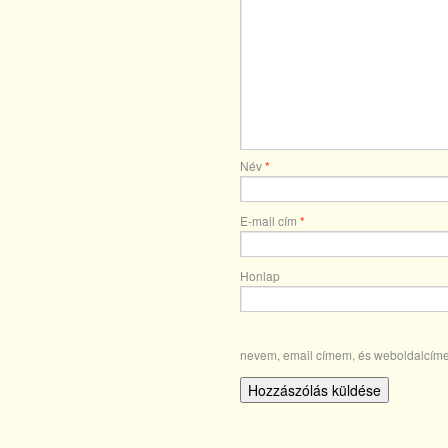
Név
*
E-mail cím
*
Honlap
nevem, email címem, és weboldalcím