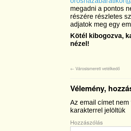
oroshazabaratikor
megadni a pontos ne
részére részletes sz
adjatok meg egy emai
Kötél kibogozva, 
nézel!
←
Városismereti vetélkedő
Vélemény, hozzá
Az email címet nem 
karakterrel jelöltük
Hozzászólás