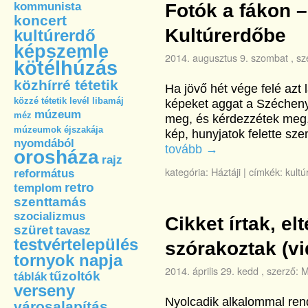
kommunista
Fotók a fákon –
koncert
Kultúrerdőbe
kultúrerdő
képszemle
2014. augusztus 9. szombat
, sz
kötélhúzás
közhírré tétetik
Ha jövő hét vége felé azt 
közzé tétetik
levél
libamáj
képeket aggat a Széchenyi 
múzeum
méz
meg, és kérdezzétek meg, 
múzeumok éjszakája
kép, hunyjatok felette sz
nyomdából
tovább
→
orosháza
rajz
kategória:
Háztáji
|
címkék:
kultú
református
retro
templom
szenttamás
szocializmus
Cikket írtak, el
szüret
tavasz
testvértelepülés
szórakoztak (vi
tornyok napja
2014. április 29. kedd
, szerző:
M
tűzoltók
táblák
verseny
Nyolcadik alkalommal ren
városalapítás