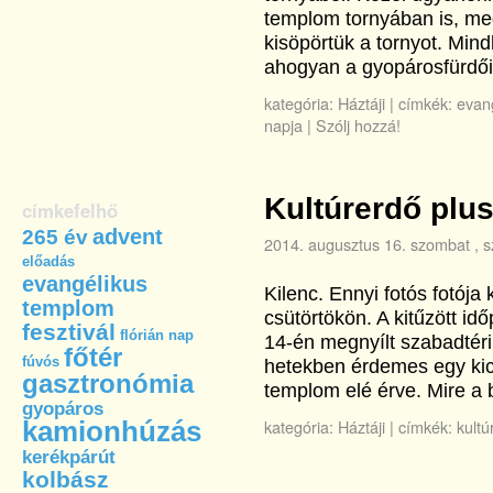
templom tornyában is, me
kisöpörtük a tornyot. Min
ahogyan a gyopárosfürdői
kategória:
Háztáji
|
címkék:
evan
napja
|
Szólj hozzá!
Kultúrerdő plu
címkefelhő
advent
265 év
2014. augusztus 16. szombat
, 
előadás
evangélikus
Kilenc. Ennyi fotós fotója 
templom
csütörtökön. A kitűzött idő
fesztivál
flórián nap
14-én megnyílt szabadtéri 
főtér
fúvós
hetekben érdemes egy kics
gasztronómia
templom elé érve. Mire a
gyopáros
kamionhúzás
kategória:
Háztáji
|
címkék:
kultú
kerékpárút
kolbász