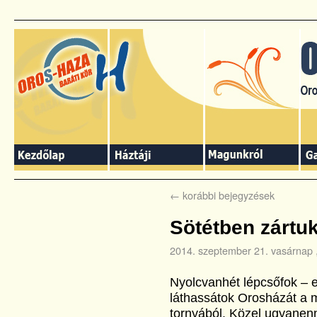
←
korábbi bejegyzések
Sötétben zártuk
2014. szeptember 21. vasárnap
Nyolcvanhét lépcsőfok – 
láthassátok Orosházát a 
tornyából. Közel ugyanenn