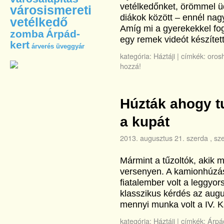
vetélkedőnket, örömmel ü
városismereti
diákok között – ennél nagy
vetélkedő
Amíg mi a gyerekekkel fog
zomba
Árpád-
egy remek videót készített
kert
árverés
üveggyár
kategória:
Háztáji
|
címkék:
oros
hozzá!
Húzták ahogy tu
a kupát
2013. augusztus 21. szerda
, sz
Mármint a tűzoltók, akik 
versenyen. A kamionhúzás
fiatalember volt a leggyor
klasszikus kérdés az aug
mennyi munka volt a IV.
kategória:
Háztáji
|
címkék:
Árpá